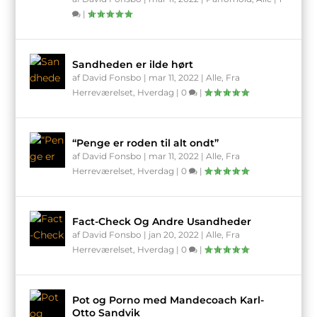
|
Sandheden er ilde hørt
af
David Fonsbo
|
mar 11, 2022
|
Alle
,
Fra
Herreværelset
,
Hverdag
|
0
|
“Penge er roden til alt ondt”
af
David Fonsbo
|
mar 11, 2022
|
Alle
,
Fra
Herreværelset
,
Hverdag
|
0
|
Fact-Check Og Andre Usandheder
af
David Fonsbo
|
jan 20, 2022
|
Alle
,
Fra
Herreværelset
,
Hverdag
|
0
|
Pot og Porno med Mandecoach Karl-
Otto Sandvik