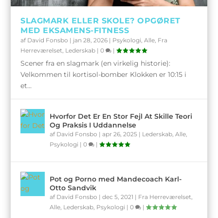
SLAGMARK ELLER SKOLE? OPGØRET
MED EKSAMENS-FITNESS
af
David Fonsbo
|
jan 28, 2026
|
Psykologi
,
Alle
,
Fra
Herreværelset
,
Lederskab
|
0
|
Scener fra en slagmark (en virkelig historie):
Velkommen til kortisol-bomber Klokken er 10:15 i
et...
Hvorfor Det Er En Stor Fejl At Skille Teori
Og Praksis I Uddannelse
af
David Fonsbo
|
apr 26, 2025
|
Lederskab
,
Alle
,
Psykologi
|
0
|
Pot og Porno med Mandecoach Karl-
Otto Sandvik
af
David Fonsbo
|
dec 5, 2021
|
Fra Herreværelset
,
Alle
,
Lederskab
,
Psykologi
|
0
|