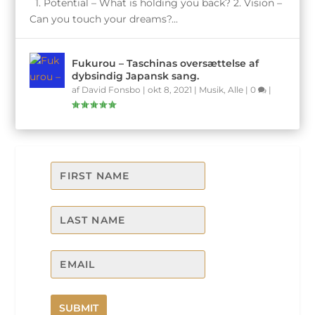
1. Potential – What is holding you back? 2. Vision –
Can you touch your dreams?...
Fukurou – Taschinas oversættelse af
dybsindig Japansk sang.
af
David Fonsbo
|
okt 8, 2021
|
Musik
,
Alle
|
0
|
SUBMIT