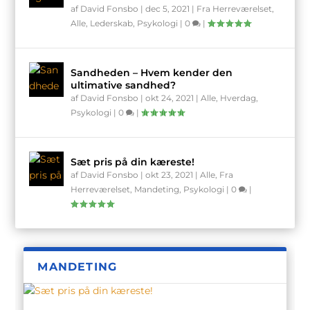
af
David Fonsbo
|
dec 5, 2021
|
Fra Herreværelset
,
Alle
,
Lederskab
,
Psykologi
|
0
|
Sandheden – Hvem kender den
ultimative sandhed?
af
David Fonsbo
|
okt 24, 2021
|
Alle
,
Hverdag
,
Psykologi
|
0
|
Sæt pris på din kæreste!
af
David Fonsbo
|
okt 23, 2021
|
Alle
,
Fra
Herreværelset
,
Mandeting
,
Psykologi
|
0
|
MANDETING