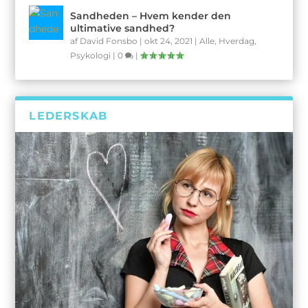
Sandheden – Hvem kender den
ultimative sandhed?
af
David Fonsbo
|
okt 24, 2021
|
Alle
,
Hverdag
,
Psykologi
|
0
|
LEDERSKAB