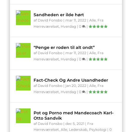
Sandheden er ilde hørt
af
David Fonsbo
|
mar 11, 2022
|
Alle
,
Fra
Herreværelset
,
Hverdag
|
0
|
“Penge er roden til alt ondt”
af
David Fonsbo
|
mar 11, 2022
|
Alle
,
Fra
Herreværelset
,
Hverdag
|
0
|
Fact-Check Og Andre Usandheder
af
David Fonsbo
|
jan 20, 2022
|
Alle
,
Fra
Herreværelset
,
Hverdag
|
0
|
Pot og Porno med Mandecoach Karl-
Otto Sandvik
af
David Fonsbo
|
dec 5, 2021
|
Fra
Herreværelset
,
Alle
,
Lederskab
,
Psykologi
|
0