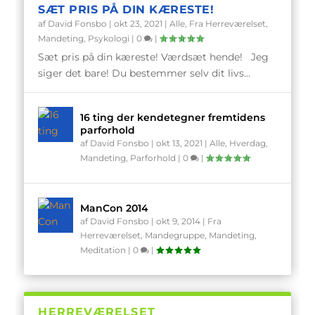
SÆT PRIS PÅ DIN KÆRESTE!
af
David Fonsbo
|
okt 23, 2021
|
Alle
,
Fra Herreværelset
,
Mandeting
,
Psykologi
|
0
|
Sæt pris på din kæreste! Værdsæt hende! Jeg
siger det bare! Du bestemmer selv dit livs...
16 ting der kendetegner fremtidens
parforhold
af
David Fonsbo
|
okt 13, 2021
|
Alle
,
Hverdag
,
Mandeting
,
Parforhold
|
0
|
ManCon 2014
af
David Fonsbo
|
okt 9, 2014
|
Fra
Herreværelset
,
Mandegruppe
,
Mandeting
,
Meditation
|
0
|
HERREVÆRELSET