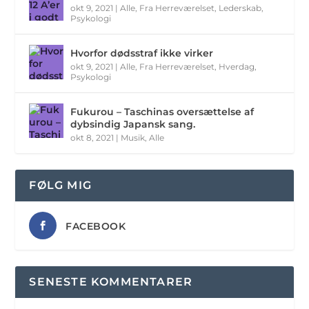
okt 9, 2021
|
Alle
,
Fra Herreværelset
,
Lederskab
,
Psykologi
Hvorfor dødsstraf ikke virker
okt 9, 2021
|
Alle
,
Fra Herreværelset
,
Hverdag
,
Psykologi
Fukurou – Taschinas oversættelse af
dybsindig Japansk sang.
okt 8, 2021
|
Musik
,
Alle
FØLG MIG
FACEBOOK
SENESTE KOMMENTARER