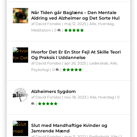
Når Tiden går Baglæns – Den Mentale
Aldring ved Alzheimer og Det Sorte Hul
af
David Fonsbo
|
maj 12, 2025
|
Alle
,
Hverdag
,
Meditation
|
0
|
Hvorfor Det Er En Stor Fejl At Skille Teori
Og Praksis I Uddannelse
af
David Fonsbo
|
apr 26, 2025
|
Lederskab
,
Alle
,
Psykologi
|
0
|
Alzheimers Sygdom
af
David Fonsbo
|
nov 18, 2023
|
Alle
,
Hverdag
|
0
|
Slut med Mandhaftige Kvinder og
Jamrende Mænd
af
David Fonsbo
|
mar 11, 2022
|
Parforhold
,
Alle
|
1