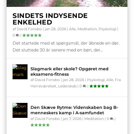
SINDETS INDYSENDE ENKELHED
SLAGMARK ELLER SKOLE? OPGØRET
NÅR TIDEN GÅR BAGLÆNS – DEN
HVORFOR DET ER EN STOR FEJL AT
ALZHEIMERS SYGDOM
SLUT MED MANDHAFTIGE KVINDER OG
SANDHEDEN ER ILDE HØRT
“PENGE ER RODEN TIL ALT ONDT”
FACT-CHECK OG ANDRE USANDHEDER
POT OG PORNO MED MANDECOACH
SANDHEDEN – HVEM KENDER DEN
SÆT PRIS PÅ DIN KÆRESTE!
LINEALEN DER MANGLER EN
12 STEPS TO GREATNESS
DE FALDNE ENGLE OG DEN KOSMISKE
16 TING DER KENDETEGNER
DE 12 A’ER I GODT LEDERSKAB
HVORFOR DØDSSTRAF IKKE VIRKER
FUKUROU – TASCHINAS OVERSÆTTELSE
HVORFOR BLIVER VI NOGLE DUMME
MANCON 2014
MED EKSAMENS-FITNESS...
MENTALE ALDRING VED AL...
SKILLE TEORI OG PRA...
JAMRENDE MÆND
KARL-OTTO SANDVIK
ULTIMATIVE SANDH...
MILLIMETER
VITTIGHED
FREMTIDENS PARFORHOLD
AF DYBSINDI...
SVIN NÅR VI GÅR PÅ F...
SINDETS INDYSENDE
ENKELHED
af
David Fonsbo
|
jan 28, 2026
|
Alle
,
Meditation
,
Psykologi
|
0
|
Det startede med et spørgsmål, der åbnede en dør.
Det sluttede 30 år senere med en bøn, der...
Slagmark eller skole? Opgøret med
eksamens-fitness
af
David Fonsbo
|
jan 28, 2026
|
Psykologi
,
Alle
,
Fra
Herreværelset
,
Lederskab
|
0
|
Den Skæve Rytme: Videnskaben bag B-
menneskers kamp i A-samfundet
af
David Fonsbo
|
jan 7, 2026
|
Meditation
|
0
|