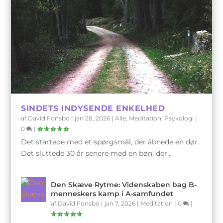
SINDETS INDYSENDE ENKELHED
af
David Fonsbo
|
jan 28, 2026
|
Alle
,
Meditation
,
Psykologi
|
0
|
Det startede med et spørgsmål, der åbnede en dør.
Det sluttede 30 år senere med en bøn, der...
Den Skæve Rytme: Videnskaben bag B-
menneskers kamp i A-samfundet
af
David Fonsbo
|
jan 7, 2026
|
Meditation
|
0
|