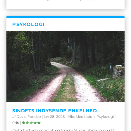
PSYKOLOGI
SINDETS INDYSENDE ENKELHED
af
David Fonsbo
|
jan 28, 2026
|
Alle
,
Meditation
,
Psykologi
|
0
|
Det startede med et spørgsmål, der åbnede en dør.