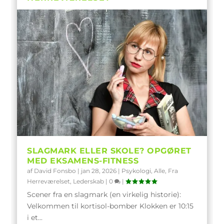
SLAGMARK ELLER SKOLE? OPGØRET
MED EKSAMENS-FITNESS
af
David Fonsbo
|
jan 28, 2026
|
Psykologi
,
Alle
,
Fra
Herreværelset
,
Lederskab
|
0
|
Scener fra en slagmark (en virkelig historie):
Velkommen til kortisol-bomber Klokken er 10:15
i et...