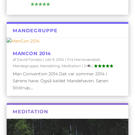
MANDEGRUPPE
MANCON 2014
af
David Fonsbo
|
okt 9, 2014
|
Fra Herreværelset
,
Mandegruppe
,
Mandeting
,
Meditation
|
0
|
Man Convention 2014 Det var sommer 2014 i
Sørens have. Også kaldet Mandehaven. Søren
Stistrup,...
MEDITATION