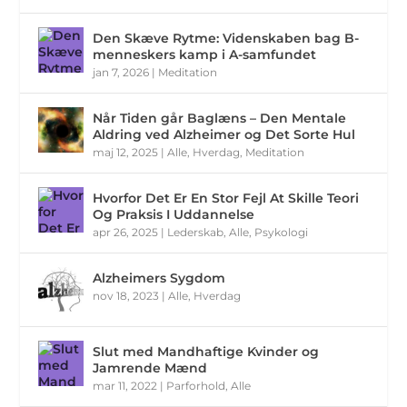
Den Skæve Rytme: Videnskaben bag B-
menneskers kamp i A-samfundet
jan 7, 2026
|
Meditation
Når Tiden går Baglæns – Den Mentale
Aldring ved Alzheimer og Det Sorte Hul
maj 12, 2025
|
Alle
,
Hverdag
,
Meditation
Hvorfor Det Er En Stor Fejl At Skille Teori
Og Praksis I Uddannelse
apr 26, 2025
|
Lederskab
,
Alle
,
Psykologi
Alzheimers Sygdom
nov 18, 2023
|
Alle
,
Hverdag
Slut med Mandhaftige Kvinder og
Jamrende Mænd
mar 11, 2022
|
Parforhold
,
Alle